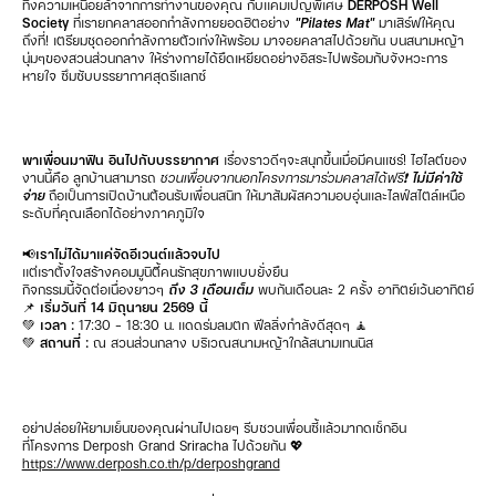
ทิ้งความเหนื่อยล้าจากการทำงานของคุณ กับแคมเปญพิเศษ
DERPOSH Well
Society
ที่เรายกคลาสออกกำลังกายยอดฮิตอย่าง
"Pilates Mat"
มาเสิร์ฟให้คุณ
ถึงที่! เตรียมชุดออกกำลังกายตัวเก่งให้พร้อม มาจอยคลาสไปด้วยกัน บนสนามหญ้า
นุ่มๆของสวนส่วนกลาง ให้ร่างกายได้ยืดเหยียดอย่างอิสระไปพร้อมกับจังหวะการ
หายใจ ซึมซับบรรยากาศสุดรีแลกซ์
พาเพื่อนมาฟิน อินไปกับบรรยากาศ
เรื่องราวดีๆจะสนุกขึ้นเมื่อมีคนแชร์! ไฮไลต์ของ
งานนี้คือ ลูกบ้านสามารถ
ชวนเพื่อนจากนอกโครงการมาร่วมคลาสได้ฟรี❗️
ไม่มีค่าใช้
จ่าย
ถือเป็นการเปิดบ้านต้อนรับเพื่อนสนิท ให้มาสัมผัสความอบอุ่นและไลฟ์สไตล์เหนือ
ระดับที่คุณเลือกได้อย่างภาคภูมิใจ
📢เราไม่ได้มาแค่จัดอีเวนต์แล้วจบไป
แต่เราตั้งใจสร้างคอมมูนิตี้คนรักสุขภาพแบบยั่งยืน
กิจกรรมนี้จัดต่อเนื่องยาวๆ
ถึง 3 เดือนเต็ม
พบกันเดือนละ 2 ครั้ง อาทิตย์เว้นอาทิตย์
📌 เริ่มวันที่
14 มิถุนายน 2569 นี้
💚 เวลา :
17:30 – 18:30 น. แดดร่มลมตก ฟีลลิ่งกำลังดีสุดๆ 🧘
💚 สถานที่ :
ณ สวนส่วนกลาง บริเวณสนามหญ้าใกล้สนามเทนนิส
อย่าปล่อยให้ยามเย็นของคุณผ่านไปเฉยๆ รีบชวนเพื่อนซี้แล้วมากดเช็กอิน
ที่โครงการ Derposh Grand Sriracha ไปด้วยกัน 💖
https://www.derposh.co.th/p/derposhgrand