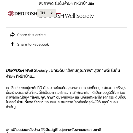
สุขภาพดีเริ่มต้นง่ายๆ ที่หน้าบ้าน🏡
TH
DERPOSH Well Society
Share this article
Share to Facebook
DERPOSH Well Society
: ยกระดับ “สังคมคุณภาพ” สุขภาพดีเริ่มต้น
ง่ายๆ ที่หน้าบ้าน...
เราเชื่อว่าการอยู่อาศัยที่ดี ต้องมาพร้อมกับสุขภาพกายและใจที่สมบูรณ์แบบ เราจึงมุ่ง
มั่นสร้างสรรค์พื้นที่แห่งนี้ให้เป็นมากกว่าโครงการที่พักอาศัย แต่เป็นคอมมูนิตี้ที่สะท้อน
ภาพลักษณ์ของ
"สังคมคุณภาพ"
อย่างแท้จริง และนี่คือเหตุผลที่โครงการระดับท็อป
ในลิสต์
บ้านเดี่ยวศรีราชา
ขอมอบประสบการณ์สุดเอ็กซ์คลูซีฟให้กับลูกบ้านคน
สำคัญ
🌿 เปลี่ยนสวนหลังบ้าน ให้เป็นสตูดิโอสุขภาพรับสายลมธรรมชาติ