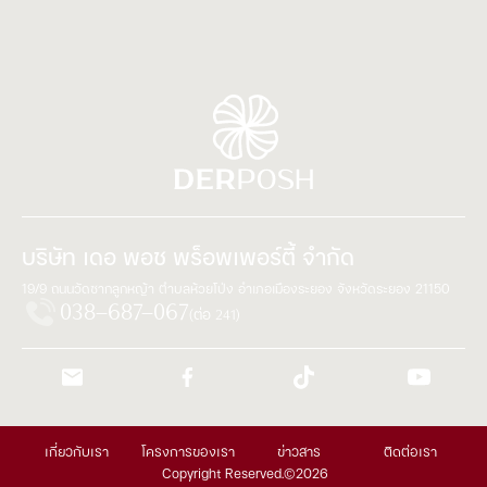
Footer
บริษัท เดอ พอช พร็อพเพอร์ตี้ จำกัด
19/9 ถนนวัดซากลูกหญ้า ตำบลห้วยโป่ง อำเภอเมืองระยอง จังหวัดระยอง 21150
038–687–067
(ต่อ 241)
เกี่ยวกับเรา
โครงการของเรา
ข่าวสาร
ติดต่อเรา
Copyright Reserved.
©
2026